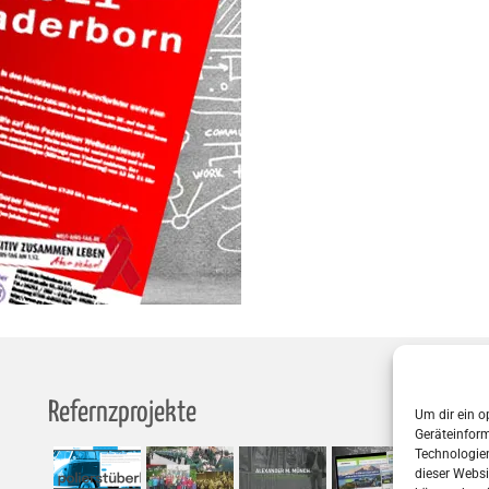
Refernzprojekte
S
Um dir ein o
Geräteinfor
Technologien
dieser Websi