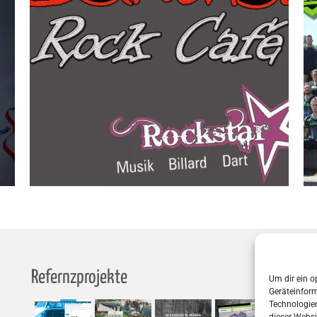
Refernzprojekte
S
Um dir ein o
Geräteinfor
Technologien