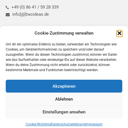
+49 (0) 86 41 / 59 28 339
info[@]twoideas.de
Refernzprojekte
Cookie-Zustimmung verwalten
Um dir ein optimales Erlebnis zu bieten, verwenden wir Technologien wie
Cookies, um Geräteinformationen zu speichern und/oder darauf
zuzugreifen. Wenn du diesen Technologien zustimmst, können wir Daten
wie das Surfverhalten oder eindeutige IDs auf dieser Website verarbeiten.
Wenn du deine Zustimmung nicht erteilst oder zurückziehst, können
bestimmte Merkmale und Funktionen beeinträchtigt werden.
Social
Akzeptieren
Ablehnen
Einstellungen ansehen
Kontakt
Impressum
Datenschutz
Cookie-Richtlinie (EU)
© 2026 TwoIdeas - Werbung . Marketing . Consulting
Cookie-Richtlinie
Datenschutzerklärung
Impressum