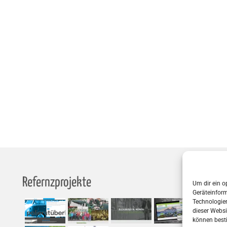
Refernzprojekte
S
Um dir ein o
Geräteinfor
Technologien
dieser Websi
können best